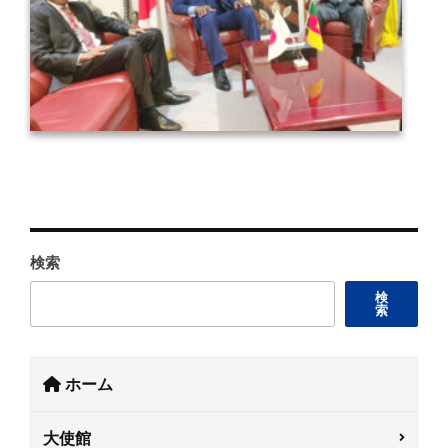
検索
検
索
ホーム
大使館