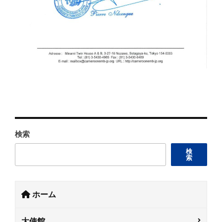
検索
検
索
ホーム
大使館