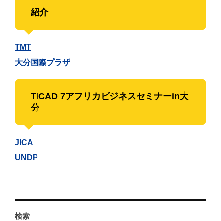
紹介
TMT
大分国際プラザ
TICAD 7アフリカビジネスセミナーin大
分
JICA
UNDP
検索