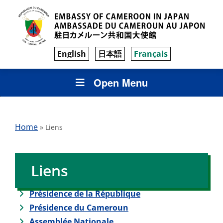
English
日本語
Français
Open Menu
Home
»
Liens
Liens
Présidence de la République
Présidence du Cameroun
Assemblée Nationale