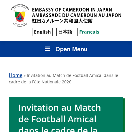
English
日本語
Français
Open Menu
Home
»
Invitation au Match de Football Amical dans le
cadre de la Fête Nationale 2026
Invitation au Match
de Football Amical
dans le cadre de la