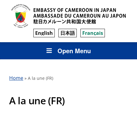
English
日本語
Français
Open Menu
Home
»
A la une (FR)
A la une (FR)