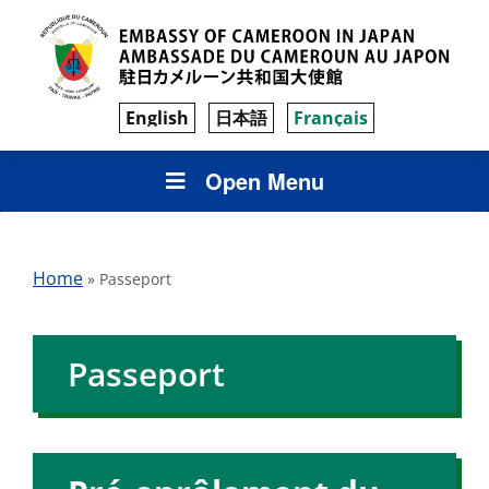
English
日本語
Français
Open Menu
Home
»
Passeport
Passeport