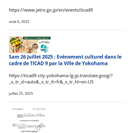
https://www.jetro.go.jp/en/events/ticad9
août 6, 2025
Sam 26 Juillet 2025 : Evènement culturel dans le
cadre de TICAD 9 par la Ville de Yokohama
https://ticad9-city-yokohama-lg-jp.translate.goog/?
_x_tr_sl=auto&_x_tr_tl=fr&_x_tr_hl=en-US
juillet 25, 2025