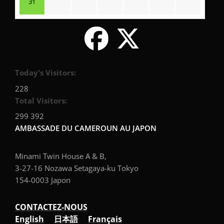
31
Today's Visitors:
228
Total Visitors:
299 392
AMBASSADE DU CAMEROUN AU JAPON
Minami Twin House A & B,
3-27-16 Nozawa Setagaya-ku Tokyo
154-0003 Japon
CONTACTEZ-NOUS
English
日本語
Français