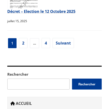
Décret – Election le 12 Octobre 2025
juillet 15, 2025
Pagination
2
4
Suivant
1
…
des
publications
Rechercher
Rechercher
ACCUEIL